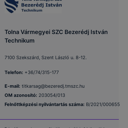
Tolna Vármegyei SZC Bezerédj István
Technikum
7100 Szekszárd, Szent László u. 8-12.
Telefon:
+36/74/315-177
E-mail:
titkarsag@bezeredj.tmszc.hu
OM azonosító:
203054/013
Felnőttképzési nyilvántartás száma:
B/2021/000655