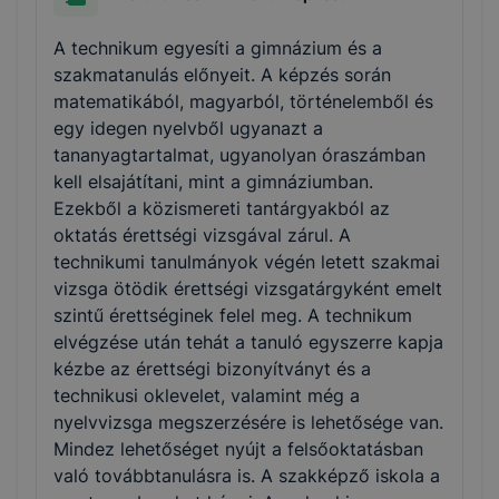
A technikum egyesíti a gimnázium és a
szakmatanulás előnyeit. A képzés során
matematikából, magyarból, történelemből és
egy idegen nyelvből ugyanazt a
tananyagtartalmat, ugyanolyan óraszámban
kell elsajátítani, mint a gimnáziumban.
Ezekből a közismereti tantárgyakból az
oktatás érettségi vizsgával zárul. A
technikumi tanulmányok végén letett szakmai
vizsga ötödik érettségi vizsgatárgyként emelt
szintű érettséginek felel meg. A technikum
elvégzése után tehát a tanuló egyszerre kapja
kézbe az érettségi bizonyítványt és a
technikusi oklevelet, valamint még a
nyelvvizsga megszerzésére is lehetősége van.
Mindez lehetőséget nyújt a felsőoktatásban
való továbbtanulásra is. A szakképző iskola a