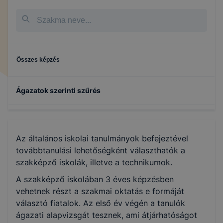
Összes képzés
Ágazatok szerinti szűrés
Kereskedelem
Az általános iskolai tanulmányok befejeztével
Közlekedés és szállítmányozás
továbbtanulási lehetőségként választhatók a
szakképző iskolák, illetve a technikumok.
Gazdálkodás és menedzsment
A szakképző iskolában 3 éves képzésben
vehetnek részt a szakmai oktatás e formáját
választó fiatalok. Az első év végén a tanulók
ágazati alapvizsgát tesznek, ami átjárhatóságot