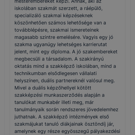
mesterembereket képzi. Annak, aki az
iskolában szakmát szerzett, a ráépülő,
specializáló szakmai képzéseknek
köszönhetően számos lehetősége van a
továbblépésre, szakmai ismereteinek
magasabb szintre emelésére. Vagyis egy jó
szakma ugyanúgy lehetséges karrierutat
jelent, mint egy diploma. A jó szakembereket
megbecsüli a társadalom. A szakirányú
oktatás mind a szakképző iskolában, mind a
technikumban elsődlegesen vállalati
helyszínen, duális partnereknél valósul meg.
Mivel a duális képzőhellyel kötött
szakképzési munkaszerződés alapján a
tanulókat munkabér illeti meg, már
tanulmányaik során rendszeres jövedelemhez
juthatnak. A szakképző intézmények első
szakmájukat tanuló diákjainak ösztöndíj jár,
amelynek egy része egyösszegű pályakezdési