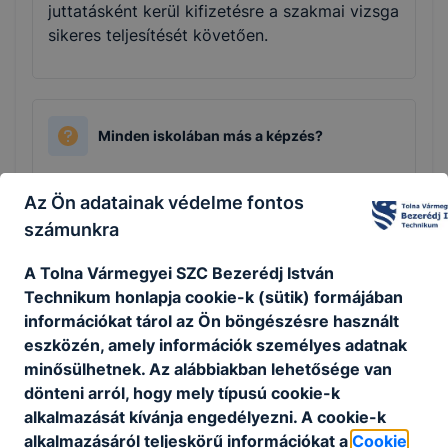
juttatásként kerül kifizetésre a szakmai vizsga
sikeres teljesítését követően.
Minden iskolában más a képzés?
Az egyes iskolai, helyi szakmai programok az
Az Ön adatainak védelme fontos
óraszámok és a struktúra tekintetében
számunkra
némileg eltérhetnek egymástól, de a szakmai
oktatásnak minden esetben meg kell felelnie a
A Tolna Vármegyei SZC Bezerédj István
Képzési és Kimeneteli Követelményekben
Technikum honlapja cookie-k (sütik) formájában
meghatározott tartalmaknak. Az új
információkat tárol az Ön böngészésre használt
szakképzési rendszerben a duális képzőhely a
eszközén, amely információk személyes adatnak
szakképző intézménnyel közösen felel a
minősülhetnek. Az alábbiakban lehetősége van
szakmai vizsgára való felkészítésért. Az
dönteni arról, hogy mely típusú cookie-k
iskolák más és más duális partnerrel állnak
alkalmazását kívánja engedélyezni. A cookie-k
kapcsolatban. Az iskola és a partner közötti
alkalmazásáról teljeskörű információkat a
Cookie