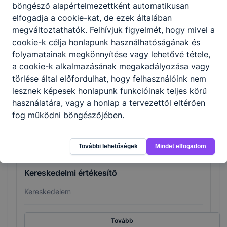
böngésző alapértelmezettként automatikusan
követően egyenes úton, már megszerzett
elfogadja a cookie-kat, de ezek általában
kreditekkel juthatnak be az adott egyetem
megváltoztathatók. Felhívjuk figyelmét, hogy mivel a
szakirányú képzésébe.
cookie-k célja honlapunk használhatóságának és
folyamatainak megkönnyítése vagy lehetővé tétele,
a cookie-k alkalmazásának megakadályozása vagy
Szakmák
törlése által előfordulhat, hogy felhasználóink nem
lesznek képesek honlapunk funkcióinak teljes körű
használatára, vagy a honlap a tervezettől eltérően
fog működni böngészőjében.
További lehetőségek
Mindet elfogadom
Kereskedelmi értékesítő
Kereskedelem
Tovább