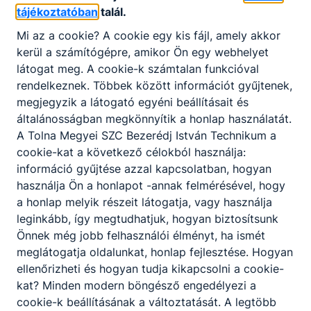
megállapodás tartalmazza, hogy hány napot
tájékoztatóban
talál.
van a tanuló az iskolában és hány napot a
duális partnernél. Az ágazati alapvizsgát
Mi az a cookie? A cookie egy kis fájl, amely akkor
követően a tanulók akár több időt tölthetnek
kerül a számítógépre, amikor Ön egy webhelyet
a duális képzőhelyen, mint az iskolában.
látogat meg. A cookie-k számtalan funkcióval
Technikumban az ötödik évfolyam már szinte
rendelkeznek. Többek között információt gyűjtenek,
csak a gyakorlatról szól.
megjegyzik a látogató egyéni beállításait és
általánosságban megkönnyítik a honlap használatát.
A Tolna Megyei SZC Bezerédj István Technikum a
cookie-kat a következő célokból használja:
Okleveles technikusképzés
információ gyűjtése azzal kapcsolatban, hogyan
használja Ön a honlapot -annak felmérésével, hogy
a honlap melyik részeit látogatja, vagy használja
A felsőoktatási intézménnyel közösen kidolgozott
leginkább, így megtudhatjuk, hogyan biztosítsunk
szakmai program alapján folytatott, emelt szintű
Önnek még jobb felhasználói élményt, ha ismét
szakmai tudást biztosító képzés azoknak a jó
meglátogatja oldalunkat, honlap fejlesztése. Hogyan
tanulmányi eredménnyel rendelkező tanulóknak
ellenőrizheti és hogyan tudja kikapcsolni a cookie-
ajánlott, akik tudatosan szeretnék építeni
kat? Minden modern böngésző engedélyezi a
jövőjüket. A tanulók a képzés megfelelő
cookie-k beállításának a változtatását. A legtöbb
tanulmányi eredménnyel történt teljesítését